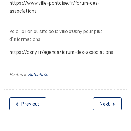
https://www.ville-pontoise.fr/forum-des-
associations
Voici le lien du site de la ville d’Osny pour plus
d’informations
https://osny.fr/agenda/forum-des-associations
Posted in
Actualités
Navigation
Previous
Next
de
l’article