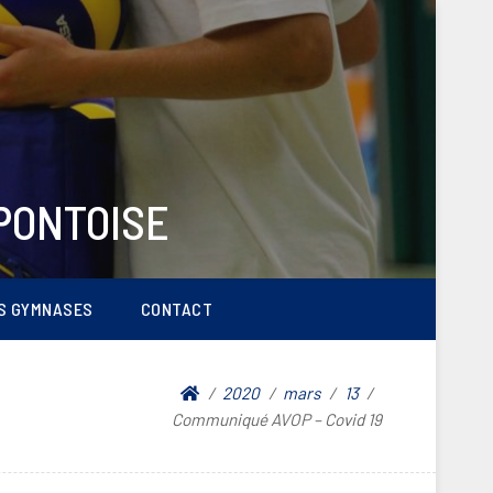
PONTOISE
S GYMNASES
CONTACT
2020
mars
13
Communiqué AVOP – Covid 19