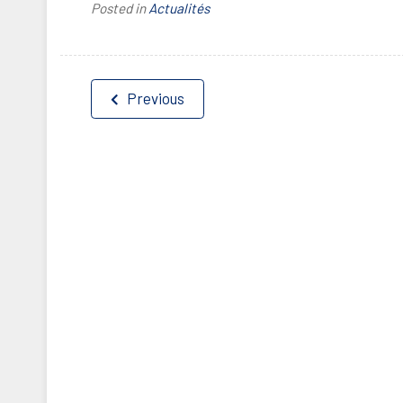
Posted in
Actualités
Navigation
Previous
de
l’article